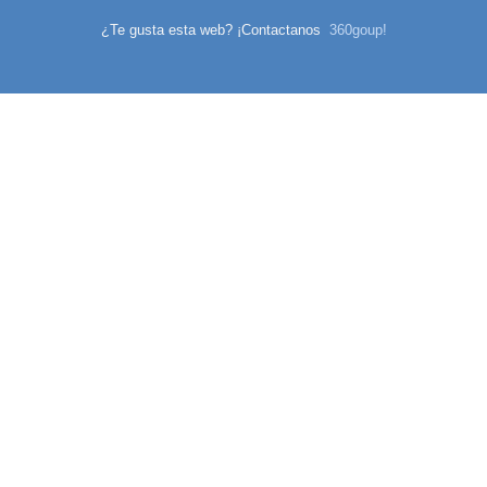
¿Te gusta esta web? ¡Contactanos
360goup!